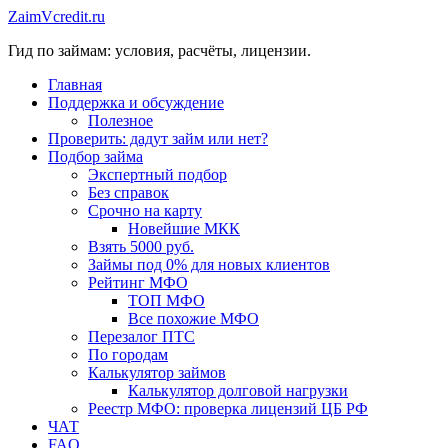
Перейти
ZaimVcredit.ru
к
Гид по займам: условия, расчёты, лицензии.
содержимому
Главная
Поддержка и обсуждение
Полезное
Проверить: дадут займ или нет?
Подбор займа
Экспертный подбор
Без справок
Срочно на карту
Новейшие МКК
Взять 5000 руб.
Займы под 0% для новых клиентов
Рейтинг МФО
ТОП МФО
Все похожие МФО
Перезалог ПТС
По городам
Калькулятор займов
Калькулятор долговой нагрузки
Реестр МФО: проверка лицензий ЦБ РФ
ЧАТ
FAQ