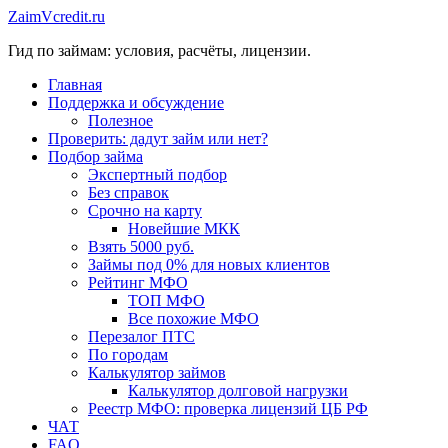
Перейти
ZaimVcredit.ru
к
Гид по займам: условия, расчёты, лицензии.
содержимому
Главная
Поддержка и обсуждение
Полезное
Проверить: дадут займ или нет?
Подбор займа
Экспертный подбор
Без справок
Срочно на карту
Новейшие МКК
Взять 5000 руб.
Займы под 0% для новых клиентов
Рейтинг МФО
ТОП МФО
Все похожие МФО
Перезалог ПТС
По городам
Калькулятор займов
Калькулятор долговой нагрузки
Реестр МФО: проверка лицензий ЦБ РФ
ЧАТ
FAQ