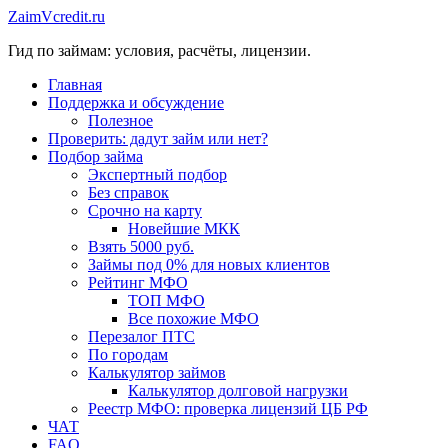
Перейти
ZaimVcredit.ru
к
Гид по займам: условия, расчёты, лицензии.
содержимому
Главная
Поддержка и обсуждение
Полезное
Проверить: дадут займ или нет?
Подбор займа
Экспертный подбор
Без справок
Срочно на карту
Новейшие МКК
Взять 5000 руб.
Займы под 0% для новых клиентов
Рейтинг МФО
ТОП МФО
Все похожие МФО
Перезалог ПТС
По городам
Калькулятор займов
Калькулятор долговой нагрузки
Реестр МФО: проверка лицензий ЦБ РФ
ЧАТ
FAQ