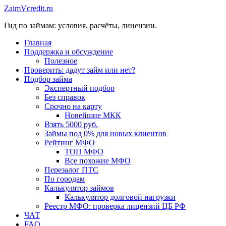
Перейти
ZaimVcredit.ru
к
Гид по займам: условия, расчёты, лицензии.
содержимому
Главная
Поддержка и обсуждение
Полезное
Проверить: дадут займ или нет?
Подбор займа
Экспертный подбор
Без справок
Срочно на карту
Новейшие МКК
Взять 5000 руб.
Займы под 0% для новых клиентов
Рейтинг МФО
ТОП МФО
Все похожие МФО
Перезалог ПТС
По городам
Калькулятор займов
Калькулятор долговой нагрузки
Реестр МФО: проверка лицензий ЦБ РФ
ЧАТ
FAQ