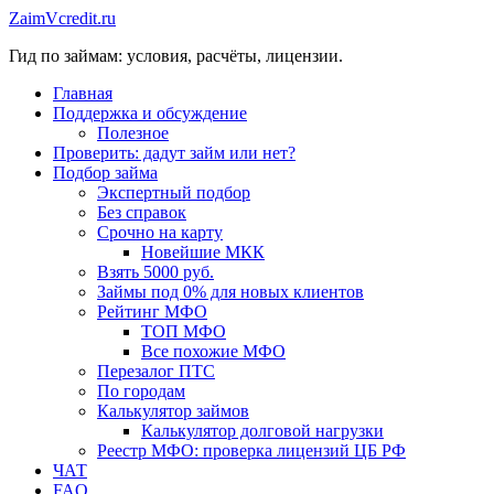
Перейти
ZaimVcredit.ru
к
Гид по займам: условия, расчёты, лицензии.
содержимому
Главная
Поддержка и обсуждение
Полезное
Проверить: дадут займ или нет?
Подбор займа
Экспертный подбор
Без справок
Срочно на карту
Новейшие МКК
Взять 5000 руб.
Займы под 0% для новых клиентов
Рейтинг МФО
ТОП МФО
Все похожие МФО
Перезалог ПТС
По городам
Калькулятор займов
Калькулятор долговой нагрузки
Реестр МФО: проверка лицензий ЦБ РФ
ЧАТ
FAQ