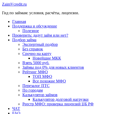
Перейти
ZaimVcredit.ru
к
Гид по займам: условия, расчёты, лицензии.
содержимому
Главная
Поддержка и обсуждение
Полезное
Проверить: дадут займ или нет?
Подбор займа
Экспертный подбор
Без справок
Срочно на карту
Новейшие МКК
Взять 5000 руб.
Займы под 0% для новых клиентов
Рейтинг МФО
ТОП МФО
Все похожие МФО
Перезалог ПТС
По городам
Калькулятор займов
Калькулятор долговой нагрузки
Реестр МФО: проверка лицензий ЦБ РФ
ЧАТ
FAQ