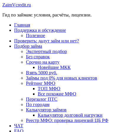
Перейти
ZaimVcredit.ru
к
Гид по займам: условия, расчёты, лицензии.
содержимому
Главная
Поддержка и обсуждение
Полезное
Проверить: дадут займ или нет?
Подбор займа
Экспертный подбор
Без справок
Срочно на карту
Новейшие МКК
Взять 5000 руб.
Займы под 0% для новых клиентов
Рейтинг МФО
ТОП МФО
Все похожие МФО
Перезалог ПТС
По городам
Калькулятор займов
Калькулятор долговой нагрузки
Реестр МФО: проверка лицензий ЦБ РФ
ЧАТ
FAQ