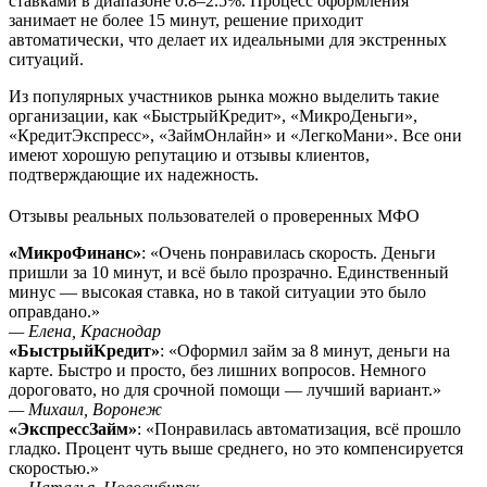
ставками в диапазоне 0.8–2.5%. Процесс оформления
занимает не более 15 минут, решение приходит
автоматически, что делает их идеальными для экстренных
ситуаций.
Из популярных участников рынка можно выделить такие
организации, как «БыстрыйКредит», «МикроДеньги»,
«КредитЭкспресс», «ЗаймОнлайн» и «ЛегкоМани». Все они
имеют хорошую репутацию и отзывы клиентов,
подтверждающие их надежность.
Отзывы реальных пользователей о проверенных МФО
«МикроФинанс»
: «Очень понравилась скорость. Деньги
пришли за 10 минут, и всё было прозрачно. Единственный
минус — высокая ставка, но в такой ситуации это было
оправдано.»
— Елена, Краснодар
«БыстрыйКредит»
: «Оформил займ за 8 минут, деньги на
карте. Быстро и просто, без лишних вопросов. Немного
дороговато, но для срочной помощи — лучший вариант.»
— Михаил, Воронеж
«ЭкспрессЗайм»
: «Понравилась автоматизация, всё прошло
гладко. Процент чуть выше среднего, но это компенсируется
скоростью.»