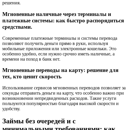
решения.
Мгновенные наличные через терминалы и
платежные системы: как быстро распорядиться
средствами.
Современные платежные терминалы и системы перевода
позволяют получить деньги прямо в руки, используя
мобильные приложения или электронные кошельки. Это
особенно удобно, если нужно срочно иметь наличные, а
времени на поход в банк нет.
Мгновенные переводы на карту: решение для
тех, кто ценит скорость
Использование сервисов мгновенных переводов позволяет за
секунды отправить деньги на карту, что особенно важно при
возникновении непредвиденных расходов. Такие услуги
пользуются популярностью благодаря высокой скорости и
удобству.
Займы без очередей и с
минимальными требованиями: как