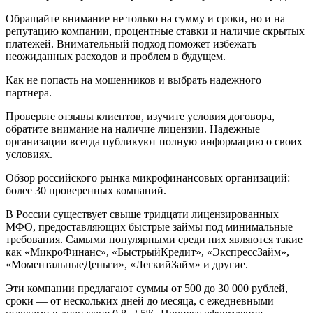
Обращайте внимание не только на сумму и сроки, но и на
репутацию компании, процентные ставки и наличие скрытых
платежей. Внимательный подход поможет избежать
неожиданных расходов и проблем в будущем.
Как не попасть на мошенников и выбрать надежного
партнера.
Проверьте отзывы клиентов, изучите условия договора,
обратите внимание на наличие лицензии. Надежные
организации всегда публикуют полную информацию о своих
условиях.
Обзор российского рынка микрофинансовых организаций:
более 30 проверенных компаний.
В России существует свыше тридцати лицензированных
МФО, предоставляющих быстрые займы под минимальные
требования. Самыми популярными среди них являются такие
как «МикроФинанс», «БыстрыйКредит», «ЭкспрессЗайм»,
«МоментальныеДеньги», «ЛегкийЗайм» и другие.
Эти компании предлагают суммы от 500 до 30 000 рублей,
сроки — от нескольких дней до месяца, с ежедневными