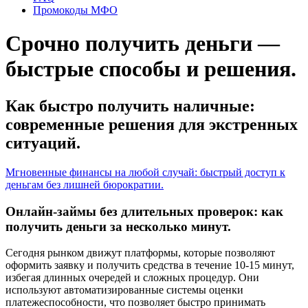
Промокоды МФО
Срочно получить деньги —
быстрые способы и решения.
Как быстро получить наличные:
современные решения для экстренных
ситуаций.
Мгновенные финансы на любой случай: быстрый доступ к
деньгам без лишней бюрократии.
Онлайн-займы без длительных проверок: как
получить деньги за несколько минут.
Сегодня рынком движут платформы, которые позволяют
оформить заявку и получить средства в течение 10-15 минут,
избегая длинных очередей и сложных процедур. Они
используют автоматизированные системы оценки
платежеспособности, что позволяет быстро принимать