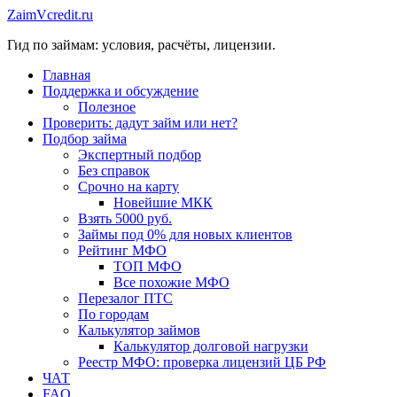
Перейти
ZaimVcredit.ru
к
Гид по займам: условия, расчёты, лицензии.
содержимому
Главная
Поддержка и обсуждение
Полезное
Проверить: дадут займ или нет?
Подбор займа
Экспертный подбор
Без справок
Срочно на карту
Новейшие МКК
Взять 5000 руб.
Займы под 0% для новых клиентов
Рейтинг МФО
ТОП МФО
Все похожие МФО
Перезалог ПТС
По городам
Калькулятор займов
Калькулятор долговой нагрузки
Реестр МФО: проверка лицензий ЦБ РФ
ЧАТ
FAQ