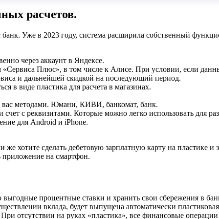
нных расчетов.
кс банк. Уже в 2023 году, система расширила собственный функц
енно через аккаунт в Яндексе.
 «Сервиса Плюс», в том числе к Алисе. При условии, если данн
рвиса и дальнейшей скидкой на последующий период.
ся в виде пластика для расчета в магазинах.
вас методами. Юмани, КИВИ, банкомат, банк.
и счет с реквизитами. Которые можно легко использовать для ра
ние для Android и iPhone.
 же хотите сделать дебетовую зарплатную карту на пластике и з
ь приложение на смартфон.
о выгодные процентные ставки и хранить свои сбережения в бан
уществлении вклада, будет выпущена автоматически пластиковая
При отсутствии на руках «пластика», все финансовые операции