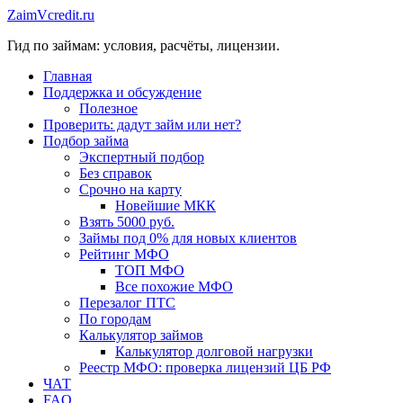
Перейти
ZaimVcredit.ru
к
Гид по займам: условия, расчёты, лицензии.
содержимому
Главная
Поддержка и обсуждение
Полезное
Проверить: дадут займ или нет?
Подбор займа
Экспертный подбор
Без справок
Срочно на карту
Новейшие МКК
Взять 5000 руб.
Займы под 0% для новых клиентов
Рейтинг МФО
ТОП МФО
Все похожие МФО
Перезалог ПТС
По городам
Калькулятор займов
Калькулятор долговой нагрузки
Реестр МФО: проверка лицензий ЦБ РФ
ЧАТ
FAQ