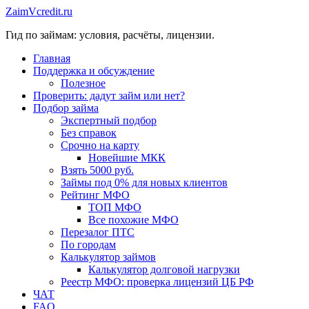
Перейти
ZaimVcredit.ru
к
Гид по займам: условия, расчёты, лицензии.
содержимому
Главная
Поддержка и обсуждение
Полезное
Проверить: дадут займ или нет?
Подбор займа
Экспертный подбор
Без справок
Срочно на карту
Новейшие МКК
Взять 5000 руб.
Займы под 0% для новых клиентов
Рейтинг МФО
ТОП МФО
Все похожие МФО
Перезалог ПТС
По городам
Калькулятор займов
Калькулятор долговой нагрузки
Реестр МФО: проверка лицензий ЦБ РФ
ЧАТ
FAQ