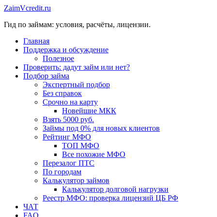
Перейти
ZaimVcredit.ru
к
Гид по займам: условия, расчёты, лицензии.
содержимому
Главная
Поддержка и обсуждение
Полезное
Проверить: дадут займ или нет?
Подбор займа
Экспертный подбор
Без справок
Срочно на карту
Новейшие МКК
Взять 5000 руб.
Займы под 0% для новых клиентов
Рейтинг МФО
ТОП МФО
Все похожие МФО
Перезалог ПТС
По городам
Калькулятор займов
Калькулятор долговой нагрузки
Реестр МФО: проверка лицензий ЦБ РФ
ЧАТ
FAQ