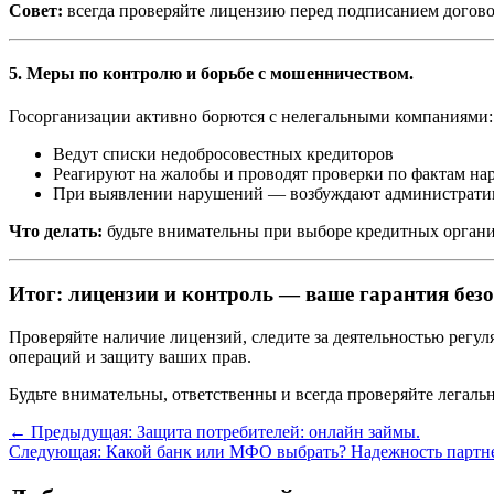
Совет:
всегда проверяйте лицензию перед подписанием догово
5. Меры по контролю и борьбе с мошенничеством.
Госорганизации активно борются с нелегальными компаниями:
Ведут списки недобросовестных кредиторов
Реагируют на жалобы и проводят проверки по фактам н
При выявлении нарушений — возбуждают административ
Что делать:
будьте внимательны при выборе кредитных органи
Итог: лицензии и контроль — ваше гарантия безо
Проверяйте наличие лицензий, следите за деятельностью регу
операций и защиту ваших прав.
Будьте внимательны, ответственны и всегда проверяйте легаль
←
Предыдущая: Защита потребителей: онлайн займы.
Следующая: Какой банк или МФО выбрать? Надежность партн