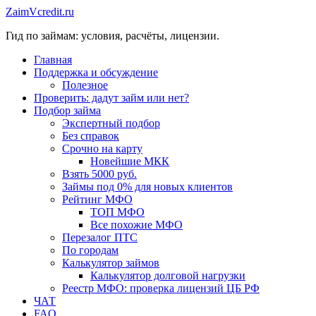
Перейти
ZaimVcredit.ru
к
Гид по займам: условия, расчёты, лицензии.
содержимому
Главная
Поддержка и обсуждение
Полезное
Проверить: дадут займ или нет?
Подбор займа
Экспертный подбор
Без справок
Срочно на карту
Новейшие МКК
Взять 5000 руб.
Займы под 0% для новых клиентов
Рейтинг МФО
ТОП МФО
Все похожие МФО
Перезалог ПТС
По городам
Калькулятор займов
Калькулятор долговой нагрузки
Реестр МФО: проверка лицензий ЦБ РФ
ЧАТ
FAQ